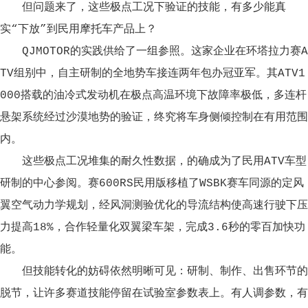
但问题来了，这些极点工况下验证的技能，有多少能真
实“下放”到民用摩托车产品上？
QJMOTOR的实践供给了一组参照。这家企业在环塔拉力赛A
TV组别中，自主研制的全地势车接连两年包办冠亚军。其ATV1
000搭载的油冷式发动机在极点高温环境下故障率极低，多连杆
悬架系统经过沙漠地势的验证，终究将车身侧倾控制在有用范围
内。
这些极点工况堆集的耐久性数据，的确成为了民用ATV车型
研制的中心参阅。赛600RS民用版移植了WSBK赛车同源的定风
翼空气动力学规划，经风洞测验优化的导流结构使高速行驶下压
力提高18%，合作轻量化双翼梁车架，完成3.6秒的零百加快功
能。
但技能转化的妨碍依然明晰可见：研制、制作、出售环节的
脱节，让许多赛道技能停留在试验室参数表上。有人调参数，有