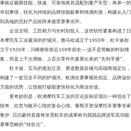
事验证极限技能，快速、可靠地将其适配到量产车型；将单一的
夺冠事情，转化为持续的品牌技能叙事和情感衔接；构建从入门
到高端的完好产品矩阵来接受赛事光环。
企业文明、工匠精力与长时刻投入，这些软性要素构成了日
本摩托车工业最深的护城河。雅马哈成立于1955年，杜卡迪创
立于1926年，川崎都有挨近150年前史——这不是简略的时刻堆
集，而是上千次测验、上百次零件作废累出来的“失利手册”。
杜卡迪、宝马的规划立异、赛道数据反哺与高端商场定位，
构建了一套完全不同的护城河。欧洲在赛事规矩拟定、品牌溢价
方面的优势，让技能打破能更快转化为商业价值。
更奇妙的是，欧洲摩托车工业的言论反响呈现出一种混合了
惊奇、欣赏与敞开心情的复合心情。葡萄牙资深摩托车赛事专家
鲁伊·贝尔蒙特直接将张雪机车的成果称为我国品牌进军高功能
赛事范畴的“转折点”。