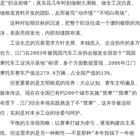
是“职业前锋”；真实花几年时刻做耐久测验、做全工况仿真、
做根底资料开发的团队，反而被骂“动作慢”“不明白商场”。
这种对短期目标的沉迷，把整个职业拉成一个绷到极限的泡
沫，表面亮得发光，内部却缝隙布满。
工业生态的完善需求方针支撑、本钱投入、企业协作的多方
合力。江门在2003年被我国汽车工业协会颁发全国首个“我国
摩托车工业演示基地”称谓，多个方面数据显现，2006年江门
摩托车整车产值达279.8万辆，占全国产值的13%。
但更重要的是文明根底的培养：大众认知、赛车文明遍及、
媒体传达。现在在全国已有约200个城市实施“禁摩”“限摩”的
布景下，江门结合本地实践挑选了不“禁摩”，这并非被迫听
任，实则是对本乡工业的珍爱与呵护。
平衡的主张很简略：以赛事打破为牵引，逐渐构建自主系
统。但这需求的是另一种耐性——不是那种“本年投钱下一年收