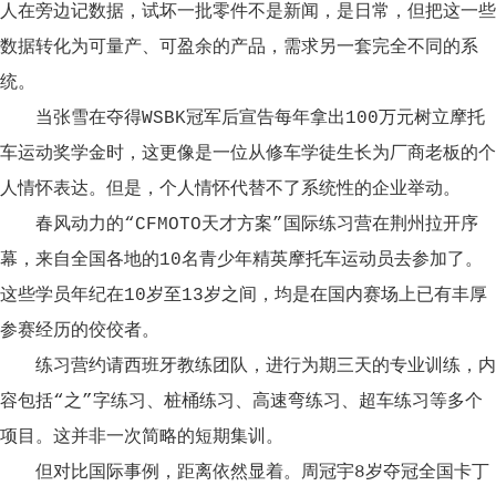
人在旁边记数据，试坏一批零件不是新闻，是日常，但把这一些
数据转化为可量产、可盈余的产品，需求另一套完全不同的系
统。
当张雪在夺得WSBK冠军后宣告每年拿出100万元树立摩托
车运动奖学金时，这更像是一位从修车学徒生长为厂商老板的个
人情怀表达。但是，个人情怀代替不了系统性的企业举动。
春风动力的“CFMOTO天才方案”国际练习营在荆州拉开序
幕，来自全国各地的10名青少年精英摩托车运动员去参加了。
这些学员年纪在10岁至13岁之间，均是在国内赛场上已有丰厚
参赛经历的佼佼者。
练习营约请西班牙教练团队，进行为期三天的专业训练，内
容包括“之”字练习、桩桶练习、高速弯练习、超车练习等多个
项目。这并非一次简略的短期集训。
但对比国际事例，距离依然显着。周冠宇8岁夺冠全国卡丁