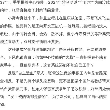
37年，手里攥着中心技能，2024年雅马哈以“年纪大”为由没续
约时，张雪直接发了封约请函曩昔。
小野寺真就来了，并且全程扎在重庆试验室，不是飞来飞去
的参谋。他要搞的是正向开发三缸机——这玩意儿曾经国内没人
敢碰，由于高转会抖、会热、散不掉。但小野寺有线度等距离焚
烧拉直动力，双对旋平衡轴压共振。
这种形式的优势很简略粗犷：快速获取技能、完结资源整
合。下风也很直白：假如中心技能的“大脑”一直把握在外籍专
家手中，一旦租期完毕，这套系统还能不能自己工作？
反观“自主造血”形式，张雪这边做的事跟国内常见套路完
全相反。不是先搞个噱头拉赞助，更不是把某个国外名教练请来
站台摄影就完事。创始人张雪直接拿出了悉数积储，乃至四处借
钱，“发工资的钱都是借的”。为了新公司，他典当了自己的财
物。