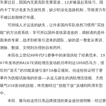
车赛过后，因国内无更高阶竞赛渠道，12岁被逼赴英练习。国
内卡丁车沙龙多为文娱性质，缺少职业化选拔机制，导致潜力车
手难以前期锋芒毕露。
可持续人才运送的缺失，让许多国内车队依然习惯用“买技
能”的方法搭系统：车可所以国外老练渠道改的，调校请的是外
面来的专家，战术剖析靠引进来的团队，缺的是一整套从青训、
测验、数据、文明到办理的自有闭环。
本田在上世纪80年代F1赛事中的体现供给了经典范本。19
87年发布的RA167E涡轮增压发动机功率到达1050匹马力，强
壮到“逆天”的功能直接引发FIA修正规矩。但这恰恰证明了赛
事作为技能试验场的价值——从这儿诞生的涡轮增压技能、天然
吸气V10发动机技能，终究都经过“技能下放”反哺到民用车型
中。
本田、雅马哈这些日系品牌摸清的黄金途径很明晰：经过赛