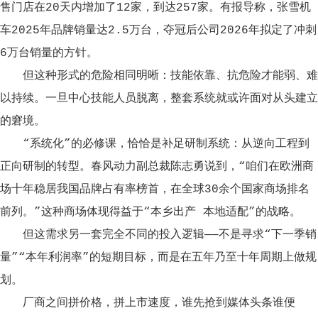
售门店在20天内增加了12家，到达257家。有报导称，张雪机
车2025年品牌销量达2.5万台，夺冠后公司2026年拟定了冲刺
6万台销量的方针。
但这种形式的危险相同明晰：技能依靠、抗危险才能弱、难
以持续。一旦中心技能人员脱离，整套系统就或许面对从头建立
的窘境。
“系统化”的必修课，恰恰是补足研制系统：从逆向工程到
正向研制的转型。春风动力副总裁陈志勇说到，“咱们在欧洲商
场十年稳居我国品牌占有率榜首，在全球30余个国家商场排名
前列。”这种商场体现得益于“本乡出产 本地适配”的战略。
但这需求另一套完全不同的投入逻辑——不是寻求“下一季销
量”“本年利润率”的短期目标，而是在五年乃至十年周期上做规
划。
厂商之间拼价格，拼上市速度，谁先抢到媒体头条谁便