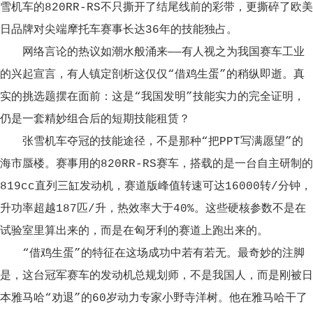
雪机车的820RR-RS不只撕开了结尾线前的彩带，更撕碎了欧美
日品牌对尖端摩托车赛事长达36年的技能独占。
网络言论的热议如潮水般涌来——有人视之为我国赛车工业
的兴起宣言，有人镇定剖析这仅仅“借鸡生蛋”的稍纵即逝。真
实的挑选题摆在面前：这是“我国发明”技能实力的完全证明，
仍是一套精妙组合后的短期技能租赁？
张雪机车夺冠的技能途径，不是那种“把PPT写满愿望”的
海市蜃楼。赛事用的820RR-RS赛车，搭载的是一台自主研制的
819cc直列三缸发动机，赛道版峰值转速可达16000转/分钟，
升功率超越187匹/升，热效率大于40%。这些硬核参数不是在
试验室里算出来的，而是在匈牙利的赛道上跑出来的。
“借鸡生蛋”的特征在这场成功中若有若无。最奇妙的注脚
是，这台冠军赛车的发动机总规划师，不是我国人，而是刚被日
本雅马哈“劝退”的60岁动力专家小野寺洋树。他在雅马哈干了