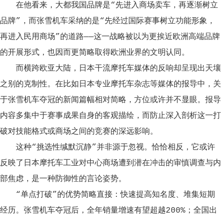
在他看来，大都我国品牌是“先进入商场卖车，再逐渐树立
品牌”，而张雪机车采纳的是“先经过国际赛事树立功能形象，
再进入民用商场”的道路——这一战略被以为更挨近欧洲高端品牌
的开展形式，也因而更简略取得欧洲业界的文明认同。
而横跨欧亚大陆，日本干流摩托车媒体的反响却呈现出天壤
之别的克制性。在比如日本专业摩托车杂志等媒体的报导中，关
于张雪机车夺冠的新闻篇幅相对简略，方位或许并不显眼。报导
内容多集中于赛事成果自身的客观描绘，而防止深入剖析这一打
破对技能格式或商场之间的竞赛的深远影响。
这种“挑选性缄默沉静”并非源于忽视。恰恰相反，它或许
反映了日本摩托车工业对中心商场遭到潜在冲击的审慎调查与内
部焦虑，是一种防御性的言论姿势。
“单点打破”的优势简略直接：快速提高知名度、堆集短期
经历。张雪机车夺冠后，全年销量增速有望超越200%；全国出