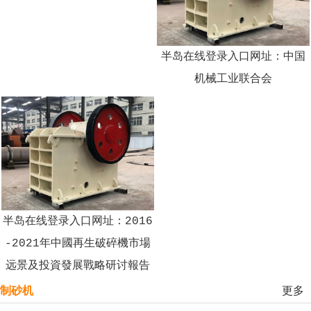
半岛在线登录入口网址：中国
机械工业联合会
半岛在线登录入口网址：2016
-2021年中國再生破碎機市場
远景及投資發展戰略研讨報告
制砂机
更多