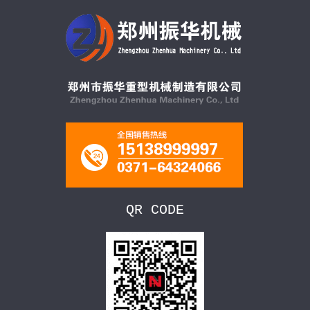
QR CODE