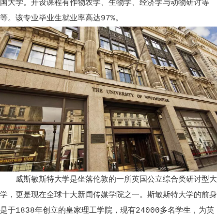
国大学。开设课程有作物农学、生物学、经济学与动物研讨等
等。该专业毕业生就业率高达97%。
威斯敏斯特大学是坐落伦敦的一所英国公立综合类研讨型大
学，更是现在全球十大新闻传媒学院之一。斯敏斯特大学的前身
是于1838年创立的皇家理工学院，现有24000多名学生，为英