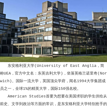
东安格利亚大学(University of East Anglia，简
称UEA，官方中文名：东英吉利大学)，坐落英格兰诺里奇(Nor
wich)。国际一流大学，英国顶尖学府，闻名1994大学集团成
员之一，全球1%的精英大学，国际150强名校。
American Studies首要为想要在美国求职的学生供给从
前史、文学到政治等方面的常识，是东安格利亚大学特别抢手的