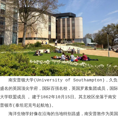
南安普顿大学(University of Southampton)，久负
盛名的英国顶尖学府，国际百强名校，英国罗素集团成员，国际
大学联盟成员 。建于1862年10月15日。其主校区坐落于南安
普顿市(泰坦尼克号起航地)。
海洋生物学好像在沿海的当地特别昌盛，南安普敦作为英国