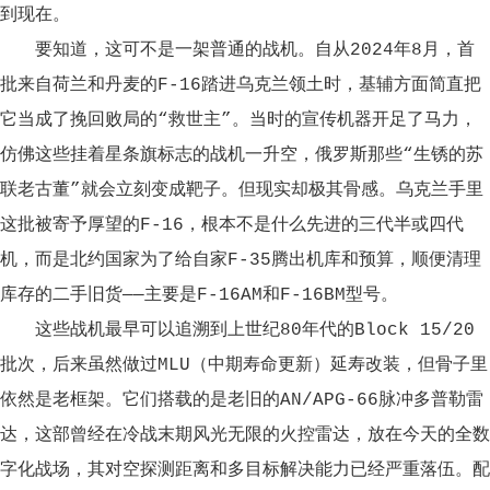
到现在。
要知道，这可不是一架普通的战机。自从2024年8月，首
批来自荷兰和丹麦的F-16踏进乌克兰领土时，基辅方面简直把
它当成了挽回败局的“救世主”。当时的宣传机器开足了马力，
仿佛这些挂着星条旗标志的战机一升空，俄罗斯那些“生锈的苏
联老古董”就会立刻变成靶子。但现实却极其骨感。乌克兰手里
这批被寄予厚望的F-16，根本不是什么先进的三代半或四代
机，而是北约国家为了给自家F-35腾出机库和预算，顺便清理
库存的二手旧货——主要是F-16AM和F-16BM型号。
这些战机最早可以追溯到上世纪80年代的Block 15/20
批次，后来虽然做过MLU（中期寿命更新）延寿改装，但骨子里
依然是老框架。它们搭载的是老旧的AN/APG-66脉冲多普勒雷
达，这部曾经在冷战末期风光无限的火控雷达，放在今天的全数
字化战场，其对空探测距离和多目标解决能力已经严重落伍。配