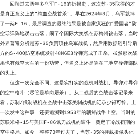
回顾过去两年多乌军F-16的折损史，这次苏-35取得的才
是真正意义上的“纯血空战首杀”。早在2024年8月，乌军就摔
了一架F-16，最后调查的最终结果是被自家疯狂的“爱国者”防
空导弹阵地误击击落，闹了个国际大笑线在苏梅州被击落，当时
外界普遍分析是苏-35负责顶住乌军战机，然后用数据链引导后
方的S-400防空系统发射48N6E3导弹完成了击杀。虽然那次战
果也有俄空天军的一份功劳，但名义上还是算在了地空导弹部队
的头上。
但这一次完全不同。这是实打实的战机对战机、导弹对导弹
的空中格斗（尽管是单向屠杀）。从二战后的空战击落记录来
看，苏制/俄制战机在空战中击落美制战机的记录少得可怜。上
一次发生这种事，还要追溯到1953年的朝鲜战争上空。当时的
苏联米格-15与美国F-86佩刀战机的缠斗，奠定了冷战初期的
空中格局。如今，整整73年过去了，当苏-35的挂载摄像头记