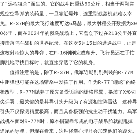
了“远程狙杀”而生的。它的战斗部重达60公斤，相当于两颗常
规空空导弹的装药量，一旦靠近爆炸，连重型战轰机都难以幸
免。R-37M的最大飞行速度可达6马赫，最大射程公开数据为30
0公里，而在2024年的俄乌战场上，它曾创下过在213公里外直
接击落乌军战机的世界纪录。在这次5月15日的遭遇战中，正是
这枚射程惊人的导弹，在F-16刚刚完成爬升、飞行员还在手忙
脚乱地寻找目标时，就直接穿透了它的机身。
值得注意的是，除了R-37M，俄军近期刚刚列装的R-77M
中距弹也可能在这场猎杀中发挥了作用。作为R-77“蝰蛇”的终
极改型，R-77M抛弃了原先备受诟病的栅格尾翼，换装了X形切
尖弹翼，最关键的是其导引头升级为了有源相控阵雷达。这种导
引头不仅探测精度极高，而且具备极强的抗主动干扰能力。乌军
战机在面对R-77M时，原本指望靠常规的电子战吊舱就能甩掉
追尾的导弹，但现在看来，这种侥幸心理只会加速他们的毁灭。