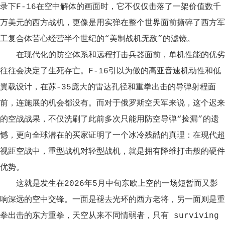
录下F-16在空中解体的画面时，它不仅仅击落了一架价值数千
万美元的西方战机，更像是用实弹在整个世界面前撕碎了西方军
工复合体苦心经营半个世纪的“美制战机无敌”的滤镜。
在现代化的防空体系和远程打击兵器面前，单机性能的优劣
往往会决定了生死存亡。F-16引以为傲的高亚音速机动性和低
翼载设计，在苏-35庞大的雷达孔径和重拳出击的导弹射程面
前，连施展的机会都没有。而对于俄罗斯空天军来说，这个迟来
的空战战果，不仅洗刷了此前多次只能用防空导弹“捡漏”的遗
憾，更向全球潜在的买家证明了一个冰冷残酷的真理：在现代超
视距空战中，重型战机对轻型战机，就是拥有降维打击般的硬件
优势。
这就是发生在2026年5月中旬东欧上空的一场短暂而又影
响深远的空中交锋。一面是褪去光环的西方老将，另一面则是重
拳出击的东方重拳，天空从来不同情弱者，只有 surviving