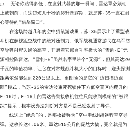
点——无论你贴得多低，在发射武器的那一瞬间，雷达罩必须朝
上或朝前，而这短短几十秒的爬升暴露期，就是苏-35一直在耐
心等待的“猎杀窗口”。
在这场跨越几年的空中猫鼠游戏里，苏-35展示出了重型战
斗机在超视距空战中的绝对压制力。俄军战机通常游弋在乌军防
空导弹射程边缘的高空，开启着它那台功率极大的“雪豹-E”无
源相控阵雷达。“雪豹-E”虽然名字里带个“无源”，但其高达20
千瓦的峰值功率，让它在对常规战斗机大小的目标时，迎头探测
距离依然能达到220公里以上。更阴险的是它的“边扫描边跟
踪”模式，当苏-35的雷达波束死死锁住下方低空盲区内爬升的
F-16时，F-16上的雷达告警接收机往往只能收到模糊的“被跟
踪”提示，根本没办法判断对方是不是已经发射了导弹。
线送上“绝杀”的，是那枚被称为“空中电线M超远程空空导
弹。这枚长达4.06米、重达515公斤的庞然大物，完全就是为