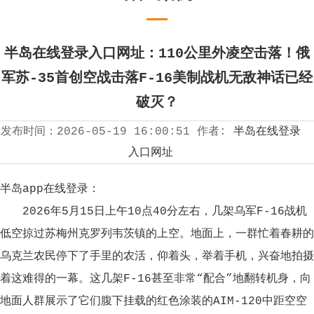
半岛在线登录入口网址：110公里外凌空击落！俄
军苏-35首创空战击落F-16美制战机无敌神话已经
破灭？
发布时间：
2026-05-19 16:00:51
作者:
半岛在线登录
入口网址
半岛app在线登录：
2026年5月15日上午10点40分左右，几架乌军F-16战机
低空掠过苏梅州克罗列韦茨镇的上空。地面上，一群忙着春耕的
乌克兰农民停下了手里的农活，仰着头，举着手机，兴奋地拍摄
着这难得的一幕。这几架F-16甚至非常“配合”地翻转机身，向
地面人群展示了它们腹下挂载的红色涂装的AIM-120中距空空