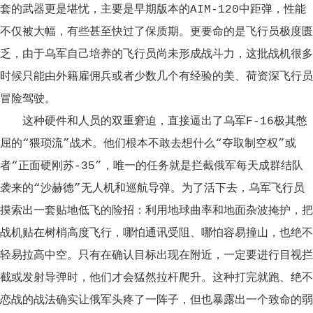
套的武器更是堪忧，主要是早期版本的AIM-120中距弹，性能
不仅被大幅，有些甚至快过了保质期。更要命的是飞行员极度匮
乏，由于乌军自己培养的飞行员尚未形成战斗力，这批战机很多
时候只能由外籍雇佣兵或者少数几个有经验的美、荷资深飞行员
冒险驾驶。
这种硬件和人员的双重窘迫，直接逼出了乌军F-16极其憋
屈的“猥琐流”战术。他们根本不敢去想什么“夺取制空权”或
者“正面硬刚苏-35”，唯一的任务就是拦截俄军每天成群结队
袭来的“沙赫德”无人机和巡航导弹。为了活下去，乌军飞行员
摸索出一套贴地低飞的险招：利用地球曲率和地面杂波掩护，把
战机贴在树梢高度飞行，哪怕通讯受阻、哪怕容易撞山，也绝不
轻易拉高中空。只有在确认目标出现在附近，一定要进行目视拦
截或发射导弹时，他们才会猛然拉杆爬升。这种打完就跑、绝不
恋战的战法确实让俄军头疼了一阵子，但也暴露出一个致命的弱