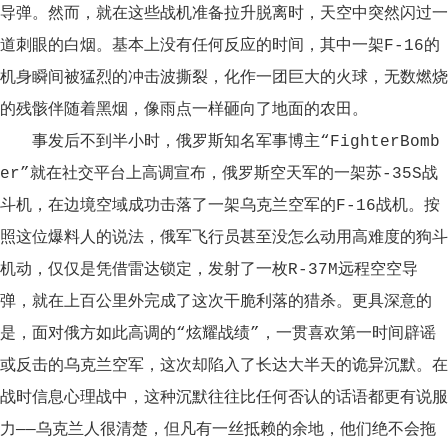
导弹。然而，就在这些战机准备拉升脱离时，天空中突然闪过一
道刺眼的白烟。基本上没有任何反应的时间，其中一架F-16的
机身瞬间被猛烈的冲击波撕裂，化作一团巨大的火球，无数燃烧
的残骸伴随着黑烟，像雨点一样砸向了地面的农田。
事发后不到半小时，俄罗斯知名军事博主“FighterBomb
er”就在社交平台上高调宣布，俄罗斯空天军的一架苏-35S战
斗机，在边境空域成功击落了一架乌克兰空军的F-16战机。按
照这位爆料人的说法，俄军飞行员甚至没怎么动用高难度的狗斗
机动，仅仅是凭借雷达锁定，发射了一枚R-37M远程空空导
弹，就在上百公里外完成了这次干脆利落的猎杀。更具深意的
是，面对俄方如此高调的“炫耀战绩”，一贯喜欢第一时间辟谣
或反击的乌克兰空军，这次却陷入了长达大半天的诡异沉默。在
战时信息心理战中，这种沉默往往比任何否认的话语都更有说服
力——乌克兰人很清楚，但凡有一丝抵赖的余地，他们绝不会拖